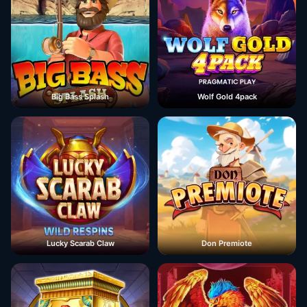
Big Bass Splash
Wolf Gold 4pack
Lucky Scarab Claw
Don Premiote