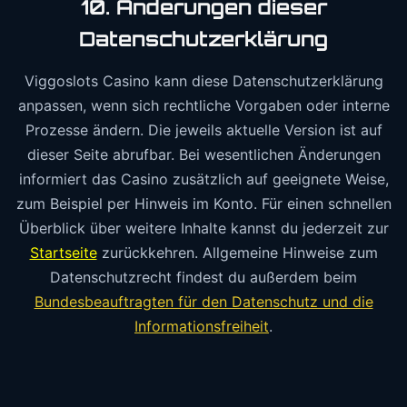
10. Änderungen dieser
Datenschutzerklärung
Viggoslots Casino kann diese Datenschutzerklärung
anpassen, wenn sich rechtliche Vorgaben oder interne
Prozesse ändern. Die jeweils aktuelle Version ist auf
dieser Seite abrufbar. Bei wesentlichen Änderungen
informiert das Casino zusätzlich auf geeignete Weise,
zum Beispiel per Hinweis im Konto. Für einen schnellen
Überblick über weitere Inhalte kannst du jederzeit zur
Startseite
zurückkehren. Allgemeine Hinweise zum
Datenschutzrecht findest du außerdem beim
Bundesbeauftragten für den Datenschutz und die
Informationsfreiheit
.