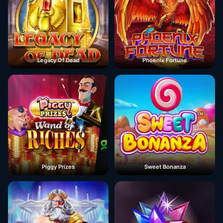
Legacy Of Dead
Phoenix Fortune
Piggy Prizes
Sweet Bonanza