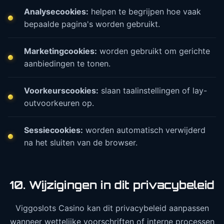
Analysecookies:
helpen te begrijpen hoe vaak
bepaalde pagina's worden gebruikt.
Marketingcookies:
worden gebruikt om gerichte
aanbiedingen te tonen.
Voorkeurscookies:
slaan taalinstellingen of lay-
outvoorkeuren op.
Sessiecookies:
worden automatisch verwijderd
na het sluiten van de browser.
10. Wijzigingen in dit privacybeleid
Viggoslots Casino kan dit privacybeleid aanpassen
wanneer wettelijke voorschriften of interne processen