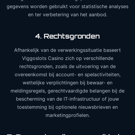
gegevens worden gebruikt voor statistische analyses
en ter verbetering van het aanbod.
4. Rechtsgronden
Afhankelijk van de verwerkingssituatie baseert
Viggoslots Casino zich op verschillende
rechtsgronden, zoals de uitvoering van de
overeenkomst bij account- en spelactiviteiten,
wettelijke verplichtingen bij bewaar- en
meldingsregels, gerechtvaardigde belangen bij de
bescherming van de IT-infrastructuur of jouw
toestemming bij optionele nieuwsbrieven en
marketingprofielen.