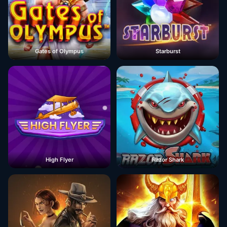
Gates of Olympus
Starburst
High Flyer
Razor Shark